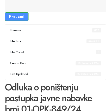
Preuzmi
Preuzmi
396
File Size
57.45 KB
File Count
1
Create Date
19. Januara 2024.
Last Updated
2. Oktobra 2024.
Odluka o poništenju
postupka javne nabavke
broj 01-OPK-849/24