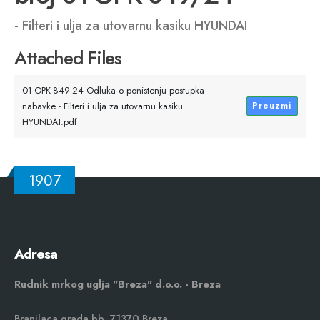
- Filteri i ulja za utovarnu kasiku HYUNDAI
Attached Files
01-OPK-849-24 Odluka o ponistenju postupka
nabavke - Filteri i ulja za utovarnu kasiku
Preuzmi
HYUNDAI.pdf
1907
Adresa
Rudnik mrkog uglja "Breza" d.o.o. - Breza
Branilaca grada bb, 71370 Breza