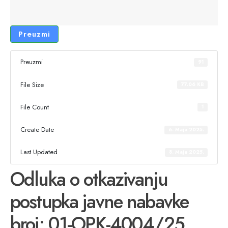
Preuzmi
Preuzmi
91
File Size
77.06 KB
File Count
1
Create Date
6. Maja 2025.
Last Updated
8. Maja 2025.
Odluka o otkazivanju
postupka javne nabavke
broj: 01-OPK-4004/25