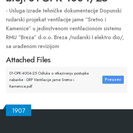
- Usluga izrade tehničke dokumentacije Dopunski
rudarski projekat ventilacije jame “Sretno i
Kamenice” u jedinstvenom ventilacionom sistemu
RMU “Breza” d.o.o. Breza /rudarski I elektro dio/,
sa urađenom revizijom
Attached Files
01-OPK-4004-25 Odluka o otkazivanju postupka
nabavke - DRP Ventilacije jame Sretno i
Preuzmi
Kamenice.pdf
1907