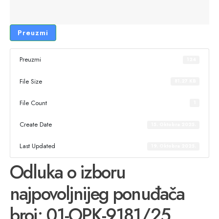
Preuzmi
Preuzmi
124
File Size
81.27 KB
File Count
1
Create Date
15. Oktobra 2025.
Last Updated
19. Oktobra 2025.
Odluka o izboru
najpovoljnijeg ponuđača
broj: 01-OPK-9181/25