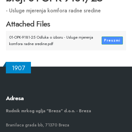
- Usluge mjerenja komfora radne sredine
Attached Files
01-OPK-9181-25 Odluka o izboru - Usluge mjerenja
Preuzmi
komfora radne sredine.pdf
1907
Adresa
Rudnik mrkog uglja "Breza" d.o.o. - Breza
Branilaca grada bb, 71370 Breza