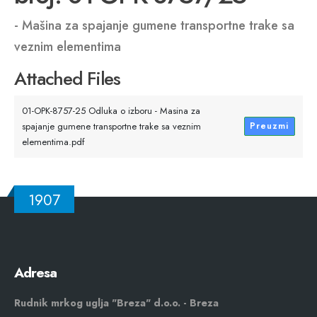
- Mašina za spajanje gumene transportne trake sa
veznim elementima
Attached Files
01-OPK-8757-25 Odluka o izboru - Masina za
spajanje gumene transportne trake sa veznim
Preuzmi
elementima.pdf
1907
Adresa
Rudnik mrkog uglja "Breza" d.o.o. - Breza