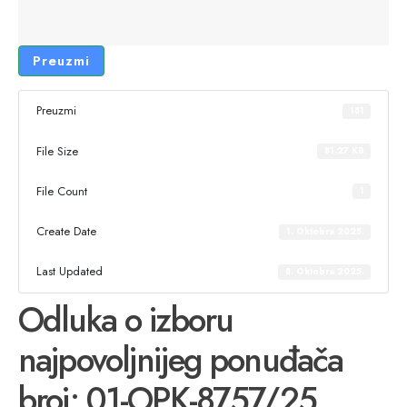
Preuzmi
Preuzmi
181
File Size
81.27 KB
File Count
1
Create Date
1. Oktobra 2025.
Last Updated
8. Oktobra 2025.
Odluka o izboru
najpovoljnijeg ponuđača
broj: 01-OPK-8757/25