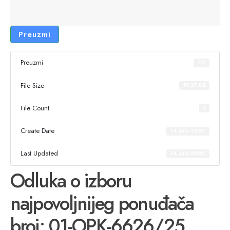
Preuzmi
Preuzmi
117
File Size
81.27 KB
File Count
1
Create Date
14. Jula 2025.
Last Updated
14. Jula 2025.
Odluka o izboru
najpovoljnijeg ponuđača
broj: 01-OPK-6626/25