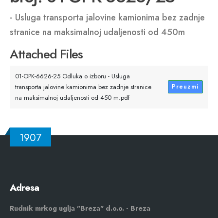
- Usluga transporta jalovine kamionima bez zadnje
stranice na maksimalnoj udaljenosti od 450m
Attached Files
01-OPK-6626-25 Odluka o izboru - Usluga
transporta jalovine kamionima bez zadnje stranice
Preuzmi
na maksimalnoj udaljenosti od 450 m.pdf
1907
Adresa
Rudnik mrkog uglja "Breza" d.o.o. - Breza