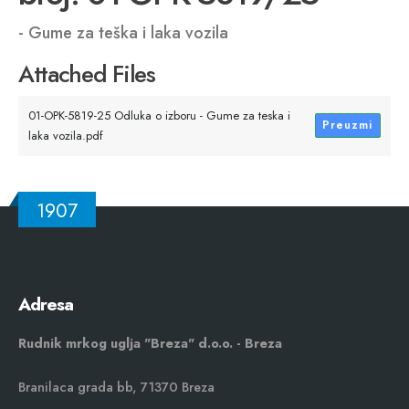
- Gume za teška i laka vozila
Attached Files
01-OPK-5819-25 Odluka o izboru - Gume za teska i
Preuzmi
laka vozila.pdf
1907
Adresa
Rudnik mrkog uglja "Breza" d.o.o. - Breza
Branilaca grada bb, 71370 Breza