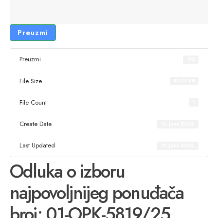
Preuzmi
Preuzmi
112
File Size
81.27 KB
File Count
1
Create Date
18. Juna 2025.
Last Updated
18. Juna 2025.
Odluka o izboru
najpovoljnijeg ponuđača
broj: 01-OPK-5819/25