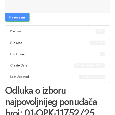
Preuzmi
Preuzmi
329
File Size
81.27 KB
File Count
1
Create Date
31. Decembra 2025.
Last Updated
2. Januara 2026.
Odluka o izboru
najpovoljnijeg ponuđača
broj: 01-OPK-11752/25