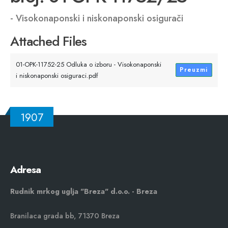
- Visokonaponski i niskonaponski osigurači
Attached Files
01-OPK-11752-25 Odluka o izboru - Visokonaponski
Preuzmi
i niskonaponski osiguraci.pdf
1907
Adresa
Rudnik mrkog uglja "Breza" d.o.o. - Breza
Branilaca grada bb, 71370 Breza