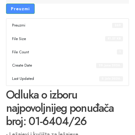
Preuzmi
Preuzmi
269
File Size
81.27 KB
File Count
1
Create Date
29. Juna 2026.
Last Updated
5. Jula 2026.
Odluka o izboru
najpovoljnijeg ponuđača
broj: 01-6404/26
- Ležajevi i kućišta za ležajeve