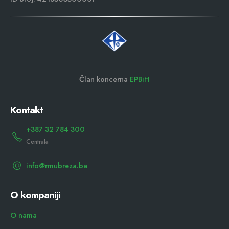
Član koncerna
EPBiH
Kontakt
+387 32 784 300
Centrala
info@rmubreza.ba
O kompaniji
O nama