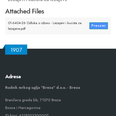
Attached Files
01-6404-26 Odluka o izboru - Lezajevi i kucista za
Preuzmi
lezajeve.pdf
1907
Adresa
Rudnik mrkog uglja "Breza" d.o.o. - Breza
Branilaca grada bb, 71370 Breza
Bosna i Hercegovina
ID broj: 4218303300007