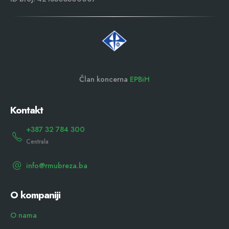
Član koncerna
EPBiH
Kontakt
+387 32 784 300
Centrala
info@rmubreza.ba
O kompaniji
O nama