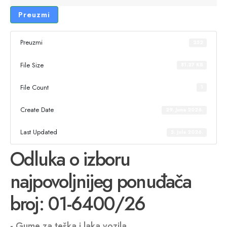
Preuzmi
Preuzmi
252
File Size
81.27 KB
File Count
1
Create Date
29. Juna 2026.
Last Updated
5. Jula 2026.
Odluka o izboru
najpovoljnijeg ponuđača
broj: 01-6400/26
- Gume za teška i laka vozila