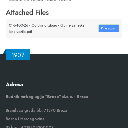
Attached Files
01-6400-26 - Odluka o izboru - Gume za teska i
Preuzmi
laka vozila.pdf
1907
Adresa
Rudnik mrkog uglja "Breza" d.o.o. - Breza
Branilaca grada bb, 71370 Breza
Bosna i Hercegovina
ID broj: 4218303300007