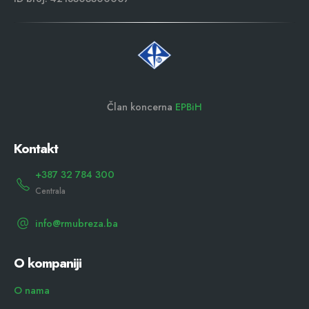
Član koncerna
EPBiH
Kontakt
+387 32 784 300
Centrala
info@rmubreza.ba
O kompaniji
O nama