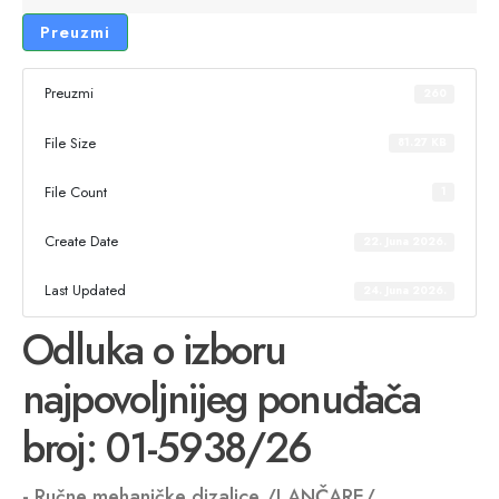
Preuzmi
Preuzmi
260
File Size
81.27 KB
File Count
1
Create Date
22. Juna 2026.
Last Updated
24. Juna 2026.
Odluka o izboru
najpovoljnijeg ponuđača
broj: 01-5938/26
- Ručne mehaničke dizalice /LANČARE/