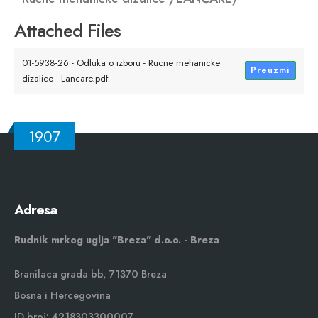
Attached Files
01-5938-26 - Odluka o izboru - Rucne mehanicke
Preuzmi
dizalice - Lancare.pdf
1907
Adresa
Rudnik mrkog uglja "Breza" d.o.o. - Breza
Branilaca grada bb, 71370 Breza
Bosna i Hercegovina
ID broj: 4218303300007