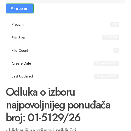
Preuzmi
Preuzmi
311
File Size
81.27 KB
File Count
1
Create Date
10. Juna 2026.
Last Updated
11. Juna 2026.
Odluka o izboru
najpovoljnijeg ponuđača
broj: 01-5129/26
- Hidraulična crijeva i priključci