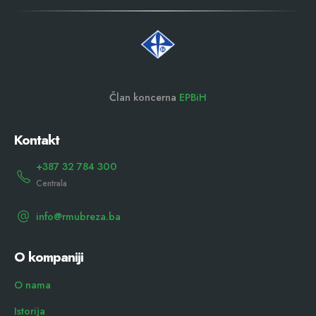
Član koncerna
EPBiH
Kontakt
+387 32 784 300
Centrala
info@rmubreza.ba
O kompaniji
O nama
Istorija