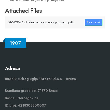
Attached Files
01-5129-26 - Hidraulicna crijeva i prikljucci.pdf
Preuzmi
1907
Adresa
Rudnik mrkog uglja "Breza" d.o.o. - Breza
Branilaca grada bb, 71370 Breza
Bosna i Hercegovina
ID broj: 4218303300007