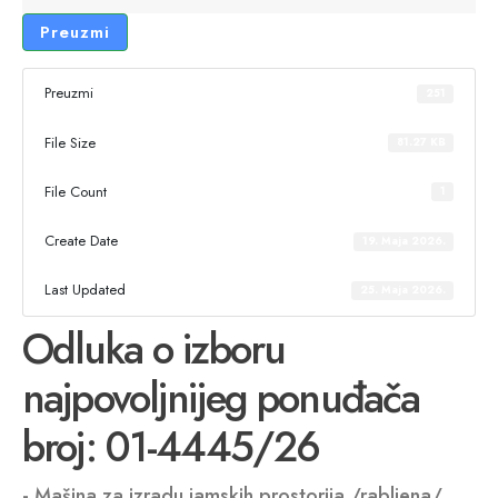
Preuzmi
Preuzmi
251
File Size
81.27 KB
File Count
1
Create Date
19. Maja 2026.
Last Updated
25. Maja 2026.
Odluka o izboru
najpovoljnijeg ponuđača
broj: 01-4445/26
- Mašina za izradu jamskih prostorija /rabljena/