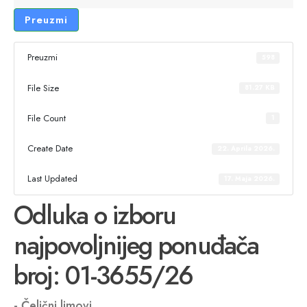
Preuzmi
Preuzmi
598
File Size
81.27 KB
File Count
1
Create Date
22. Aprila 2026.
Last Updated
17. Maja 2026.
Odluka o izboru
najpovoljnijeg ponuđača
broj: 01-3655/26
- Čelični limovi