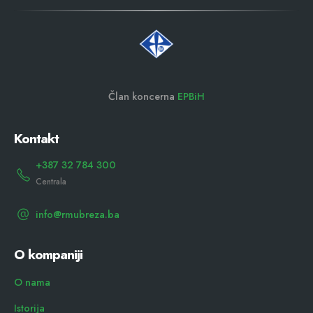
Član koncerna
EPBiH
Kontakt
+387 32 784 300
Centrala
info@rmubreza.ba
O kompaniji
O nama
Istorija