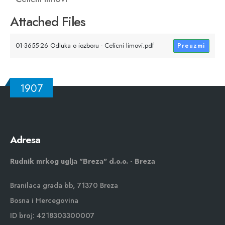
Attached Files
01-3655-26 Odluka o iozboru - Celicni limovi.pdf
Preuzmi
1907
Adresa
Rudnik mrkog uglja "Breza" d.o.o. - Breza
Branilaca grada bb, 71370 Breza
Bosna i Hercegovina
ID broj: 4218303300007