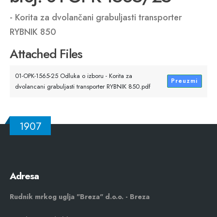
- Korita za dvolančani grabuljasti transporter
RYBNIK 850
Attached Files
01-OPK-1565-25 Odluka o izboru - Korita za
Preuzmi
dvolancani grabuljasti transporter RYBNIK 850.pdf
1907
Adresa
Rudnik mrkog uglja "Breza" d.o.o. - Breza