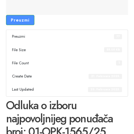
Preuzmi
Preuzmi
77
File Size
88.08 KB
File Count
1
Create Date
21. Februara 2025.
Last Updated
23. Februara 2025.
Odluka o izboru
najpovoljnijeg ponuđača
broj: 01-OPK-1565/25