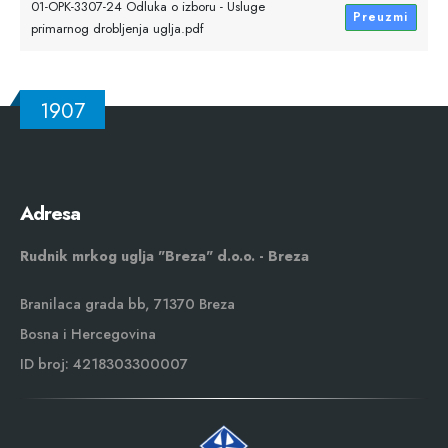
01-OPK-3307-24 Odluka o izboru - Usluge
Preuzmi
primarnog drobljenja uglja.pdf
1907
Adresa
Rudnik mrkog uglja "Breza" d.o.o. - Breza
Branilaca grada bb, 71370 Breza
Bosna i Hercegovina
ID broj: 4218303300007