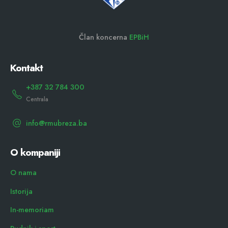
Član koncerna
EPBiH
Kontakt
+387 32 784 300
Centrala
info@rmubreza.ba
O kompaniji
O nama
Istorija
In-memoriam