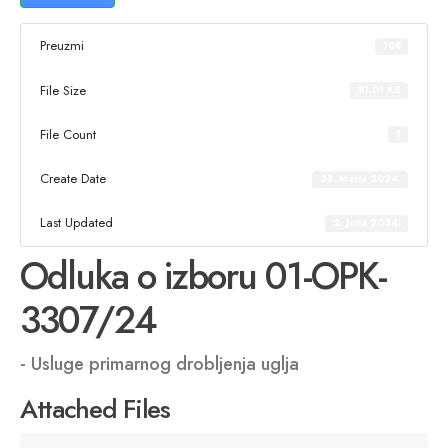
Preuzmi
108
File Size
81.01 KB
File Count
1
Create Date
28. Marta 2024.
Last Updated
2. Juna 2024.
Odluka o izboru 01-OPK-
3307/24
- Usluge primarnog drobljenja uglja
Attached Files