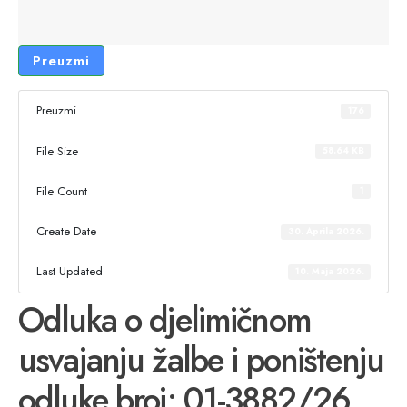
Preuzmi
Preuzmi
176
File Size
58.64 KB
File Count
1
Create Date
30. Aprila 2026.
Last Updated
10. Maja 2026.
Odluka o djelimičnom
usvajanju žalbe i poništenju
odluke broj: 01-3882/26