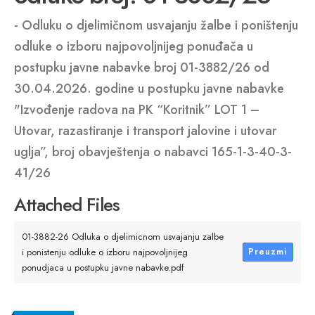
- Odluku o djelimičnom usvajanju žalbe i poništenju
odluke o izboru najpovoljnijeg ponuđača u
postupku javne nabavke broj 01-3882/26 od
30.04.2026. godine u postupku javne nabavke
"Izvođenje radova na PK “Koritnik” LOT 1 –
Utovar, razastiranje i transport jalovine i utovar
uglja”, broj obavještenja o nabavci 165-1-3-40-3-
41/26
Attached Files
01-3882-26 Odluka o djelimicnom usvajanju zalbe
i ponistenju odluke o izboru najpovoljnijeg
Preuzmi
ponudjaca u postupku javne nabavke.pdf