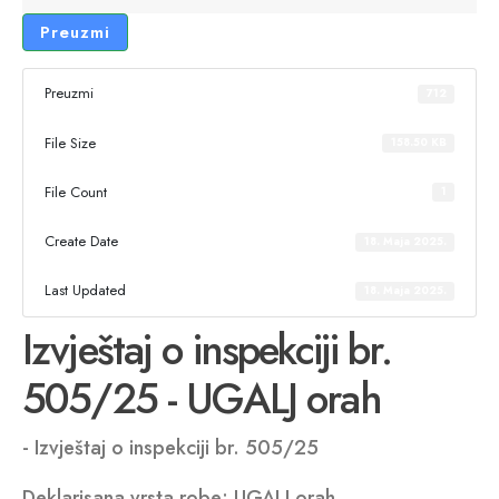
Preuzmi
Preuzmi
712
File Size
158.50 KB
File Count
1
Create Date
18. Maja 2025.
Last Updated
18. Maja 2025.
Izvještaj o inspekciji br.
505/25 - UGALJ orah
- Izvještaj o inspekciji br. 505/25
Deklarisana vrsta robe: UGALJ orah