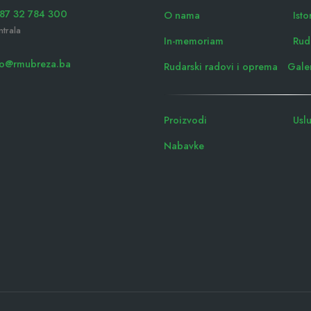
87 32 784 300
O nama
Isto
ntrala
In-memoriam
Rudn
fo@rmubreza.ba
Rudarski radovi i oprema
Galer
Proizvodi
Usl
Nabavke