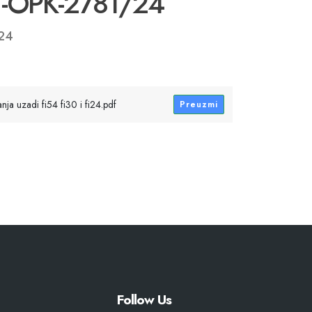
01-OPK-2781/24
i24
ja uzadi fi54 fi30 i fi24.pdf
Preuzmi
Follow Us