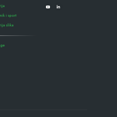
rija
ik i sport
ija slika
uge