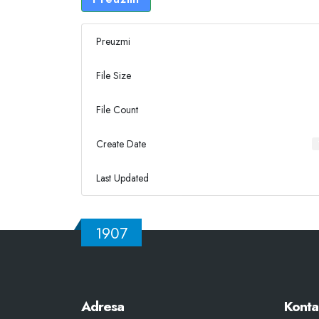
Preuzmi
File Size
File Count
Create Date
Last Updated
1907
Adresa
Konta