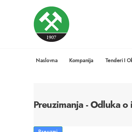
Naslovna
Kompanija
Tenderi I Ob
Preuzimanja - Odluka o
Preuzmi