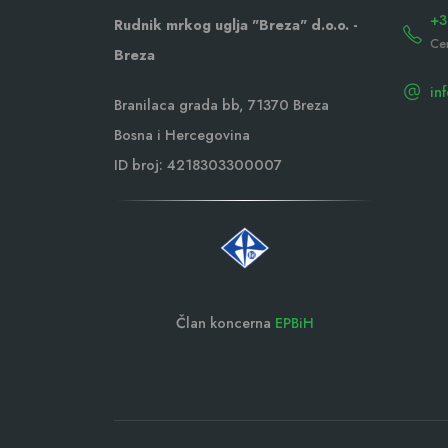
+3
Rudnik mrkog uglja "Breza" d.o.o. -
Ce
Breza
in
Branilaca grada bb, 71370 Breza
Bosna i Hercegovina
ID broj: 4218303300007
Član koncerna
EPBiH