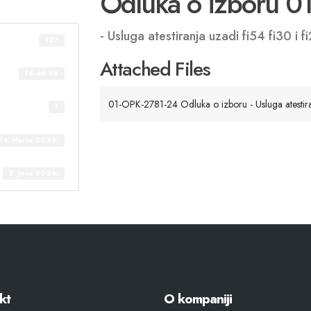
Odluka o izboru 
- Usluga atestiranja uzadi fi54 fi30 i f
127
Attached Files
76.46 KB
01-OPK-2781-24 Odluka o izboru - Usluga atestiran
1
14. Marta 2024.
2. Juna 2024.
kt
O kompaniji