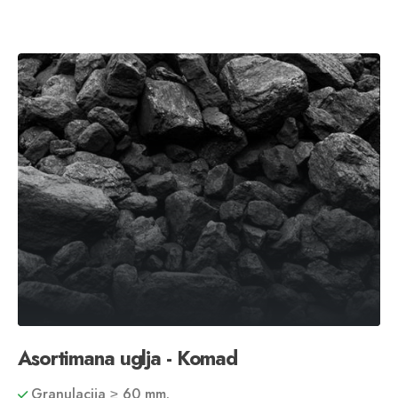
Asortimana uglja - Komad
Granulacija ≥ 60 mm.